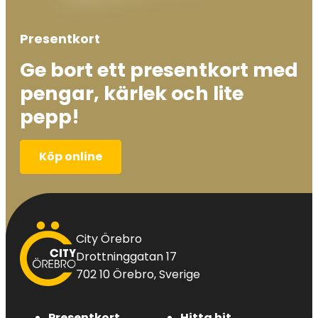
Presentkort
Ge bort ett presentkort med
pengar, kärlek och lite
pepp!
Köp online
City
City Örebro
Örebro
Drottninggatan 17
702 10 Örebro, Sverige
Presentkort
Hitta hit