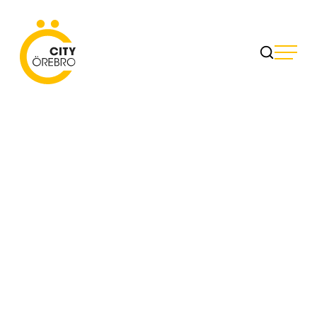
Skip
to
City Örebro
content