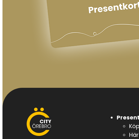
City
Present
Örebro
Kö
Här