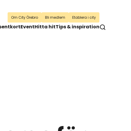
Om City Örebro
Bli medlem
Etablera i city
sentkort
Event
Hitta hit
Tips & inspiration