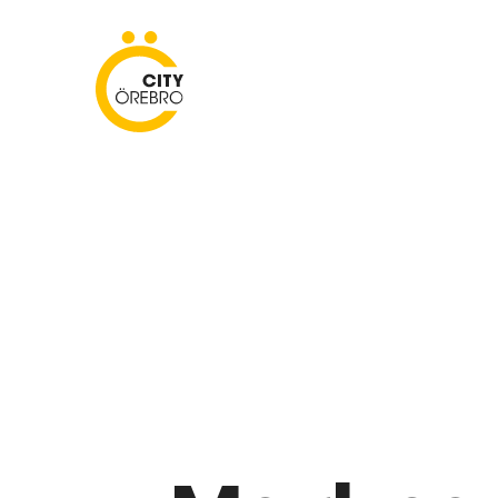
Skip
to
City Örebro
content