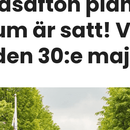
safton plan
atum är satt!
den 30:e maj