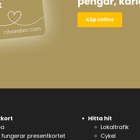
pengar, kärl
Köp online
kort
Hitta hit
pa
Lokaltrafik
 fungerar presentkortet
Cykel