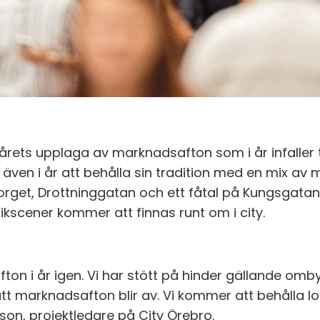
ör årets upplaga av marknadsafton som i år infalle
ven i år att behålla sin tradition med en mix av m
et, Drottninggatan och ett fåtal på Kungsgatan. J
ikscener kommer att finnas runt om i city.
fton i år igen. Vi har stött på hinder gällande om
att marknadsafton blir av. Vi kommer att behålla
on, projektledare på City Örebro.