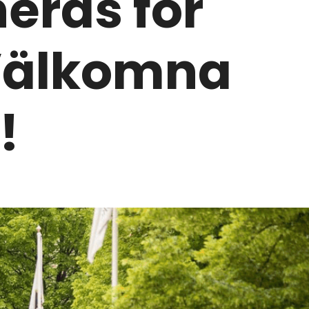
eras för
 Välkomna
!