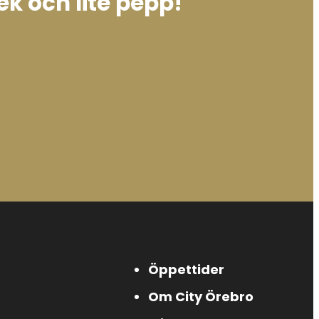
ek och lite pepp!
Öppettider
Om City Örebro