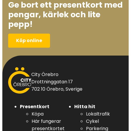
Ge bort ett presentkort med
pengar, kärlek och lite
pepp!
Köp online
City
City Örebro
Örebro
Drottninggatan 17
702 10 Örebro, Sverige
Presentkort
Hitta hit
Köpa
Lokaltrafik
Här fungerar
Cykel
presentkortet
Parkering