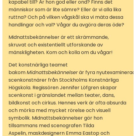
kapabel till? Är hon god eller ond? Finns det
människor som är lite sämre? Eller är vi alla lika
ruttna? Och på vilken vågskål ska vi mäta dessa
handlingar och val? Vågar du avgöra deras öde?
Midnattsbekännelser är ett skrämmande,
skruvat och existentiellt utforskande av
mänskligheten. Kom och kolla om du vågar!
Det konstnärliga teamet
bakom
Midnattsbekännelser
är fyra nyutexaminerad
scenkonstnärer från Stockholms Konstnärliga
Högskola. Regissören Jennifer Löfgren skapar
scenkonst i gränslandet mellan teater, dans,
bildkonst och cirkus. Hennes verk är ofta absurda
och mörka med mycket rörelse och visuell
symbolik. Midnattsbekännelser gör hon
tillsammans med scenografen Tilda
Aspelin, maskdesignern Emma Eastop och