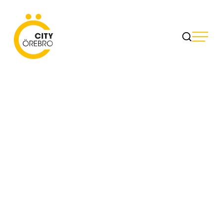
Skip
to
City Örebro
content