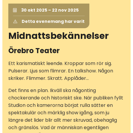
30 okt 2025 – 22 nov 2025
Detta evenemang har varit
Midnattsbekännelser
Örebro Teater
Ett karismatiskt leende. Kroppar som rör sig.
Pulserar. Ljus som flimrar. En talkshow. Någon
skriker. Flimmer. Skratt. Applåder…
Det finns en plan. Ikväll ska någonting
chockerande och historiskt ske. När publiken fyllt
Studion och kamerorna börjat rulla sätter en
spektakulär och märklig show igång, som ju
längre det lider blir allt mer skruvad, obehaglig
och gränslös. Vad är människan egentligen