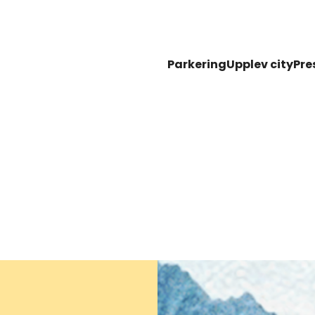
Parkering
Upplev city
Pre