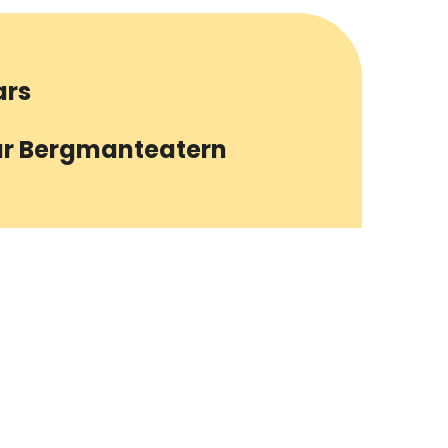
ars
mar Bergmanteatern