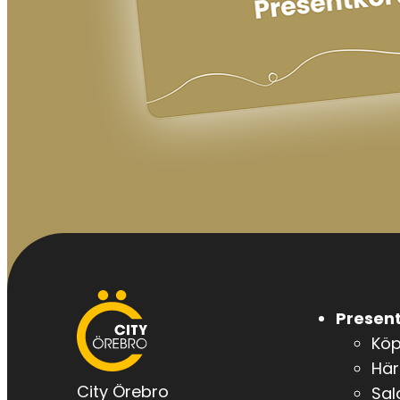
City
Present
Örebro
Kö
Här
City Örebro
Sal