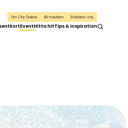
Om City Örebro
Bli medlem
Etablera i city
sentkort
Event
Hitta hit
Tips & inspiration