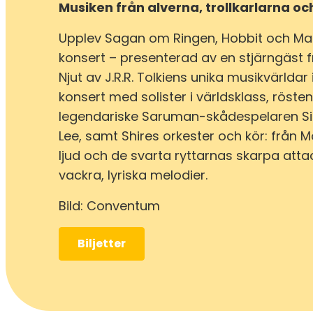
Musiken från alverna, trollkarlarna oc
Upplev Sagan om Ringen, Hobbit och Mak
konsert – presenterad av en stjärngäst f
Njut av J.R.R. Tolkiens unika musikvärldar
konsert med solister i världsklass, röste
legendariske Saruman-skådespelaren Si
Lee, samt Shires orkester och kör: från M
ljud och de svarta ryttarnas skarpa attac
vackra, lyriska melodier.
Bild: Conventum
Biljetter