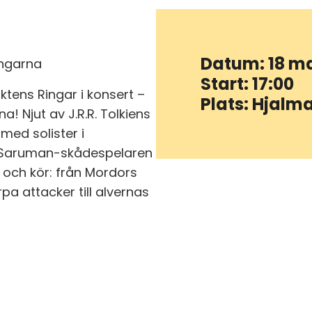
Datum: 18 m
ingarna
Start: 17:00
tens Ringar i konsert –
Plats: Hjal
a! Njut av J.R.R. Tolkiens
med solister i
e Saruman-skådespelaren
r och kör: från Mordors
pa attacker till alvernas