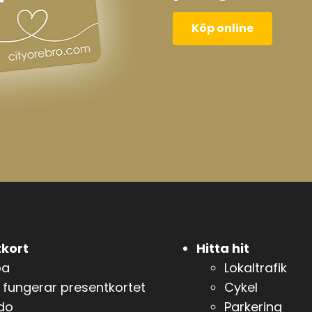
Köp online
kort
Hitta hit
pa
Lokaltrafik
 fungerar presentkortet
Cykel
do
Parkering