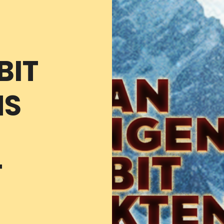
BIT
NS
T