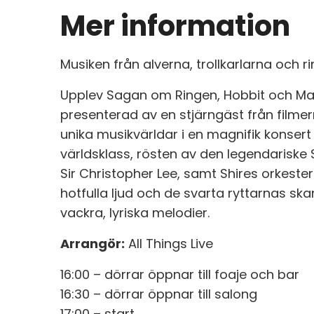
Mer information
Musiken från alverna, trollkarlarna och r
Upplev Sagan om Ringen, Hobbit och Mak
presenterad av en stjärngäst från filmern
unika musikvärldar i en magnifik konsert 
världsklass, rösten av den legendarisk
Sir Christopher Lee, samt Shires orkeste
hotfulla ljud och de svarta ryttarnas skar
vackra, lyriska melodier.
Arrangör:
All Things Live
16:00 – dörrar öppnar till foaje och bar
16:30 – dörrar öppnar till salong
17:00 – start