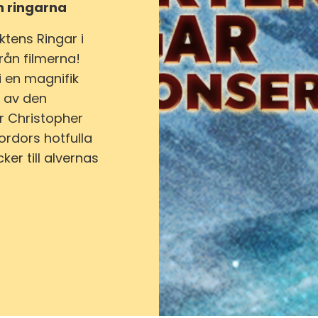
h ringarna
tens Ringar i
rån filmerna!
 i en magnifik
n av den
r Christopher
ordors hotfulla
ker till alvernas