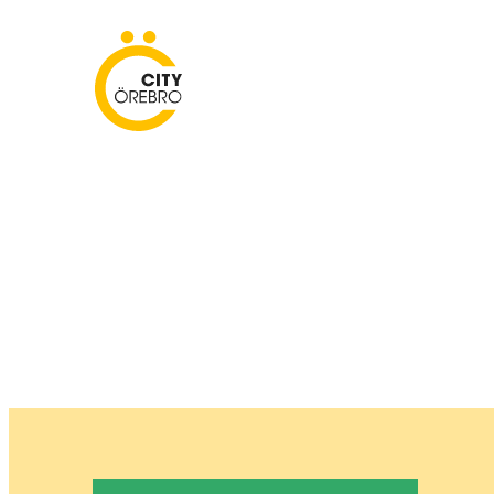
Skip
to
City Örebro
content