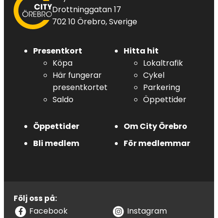
Örebro
Drottninggatan 17
702 10 Örebro, Sverige
Presentkort
Hitta hit
Köpa
Lokaltrafik
Här fungerar
Cykel
presentkortet
Parkering
Saldo
Öppettider
Öppettider
Om City Örebro
Bli medlem
För medlemmar
Följ oss på:
Facebook
Instagram