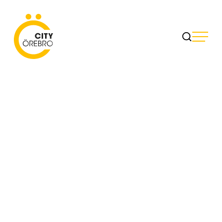
Skip
to
City Örebro
content