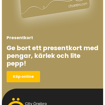
Presentkort
Ge bort ett presentkort med
pengar, kärlek och lite
pepp!
Köp online
City
City Örebro