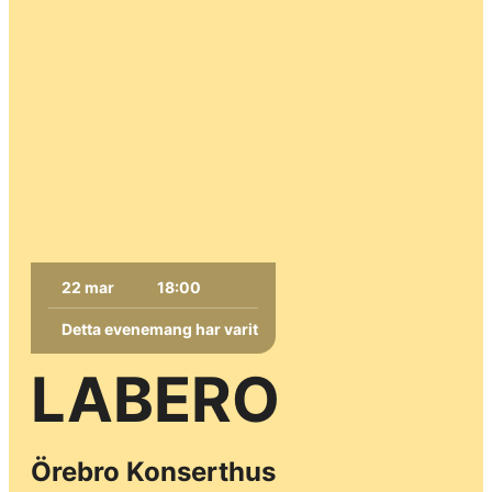
22 mar
18:00
Detta evenemang har varit
LABERO
Örebro Konserthus