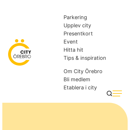
Skip
to
Parkering
content
Upplev city
Presentkort
Event
Hitta hit
City Örebro
Tips & inspiration
Om City Örebro
Bli medlem
Etablera i city