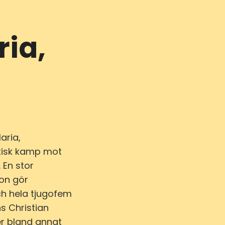
ia,
aria,
stisk kamp mot
 En stor
son gör
ch hela tjugofem
s Christian
er bland annat