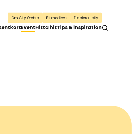
Om City Örebro
Bli medlem
Etablera i city
sentkort
Event
Hitta hit
Tips & inspiration