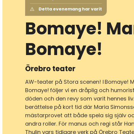
Detta evenemang har varit
Bomaye! Mar
Bomaye!
Örebro teater
AW-teater på Stora scenen! I Bomaye! M
Bomaye! följer vi en dråplig och humori
döden och den revy som varit hennes liv.
berättelse på kort tid där Maria Simons
mästarprovet att både spela sig själv o
andra roller. För manus och regi står Han
Thulin vars tidigare verk på Örebro Teat