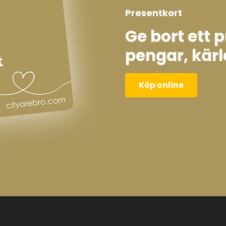
Presentkort
Ge bort ett 
pengar, kärl
Köp online