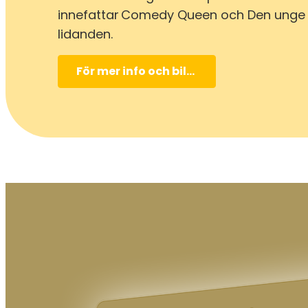
innefattar Comedy Queen och Den unge
lidanden.
För mer info och biljettköp