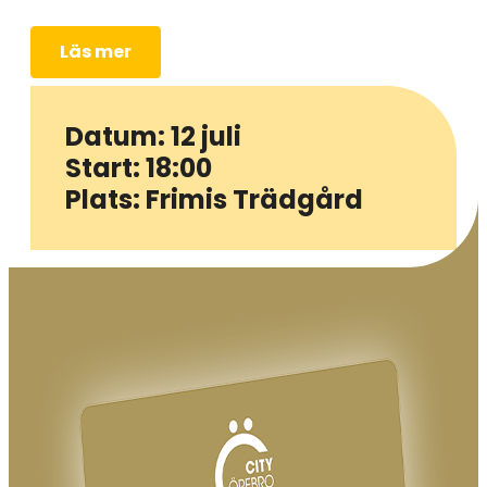
Läs mer
Datum: 12 juli
Start: 18:00
Plats: Frimis Trädgård