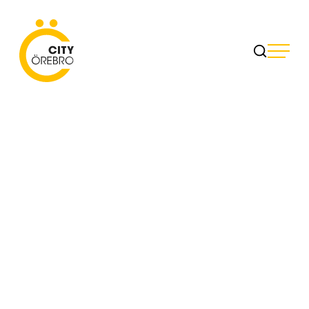
Skip
to
City Örebro
content