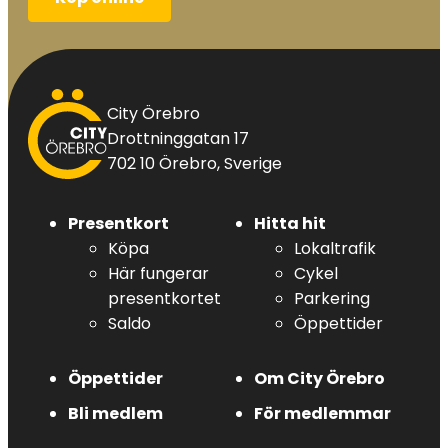
City
City Örebro
Örebro
Drottninggatan 17
702 10 Örebro, Sverige
Presentkort
Hitta hit
Köpa
Lokaltrafik
Här fungerar
Cykel
presentkortet
Parkering
Saldo
Öppettider
Öppettider
Om City Örebro
Bli medlem
För medlemmar