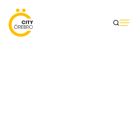
Skip
to
City Örebro
content