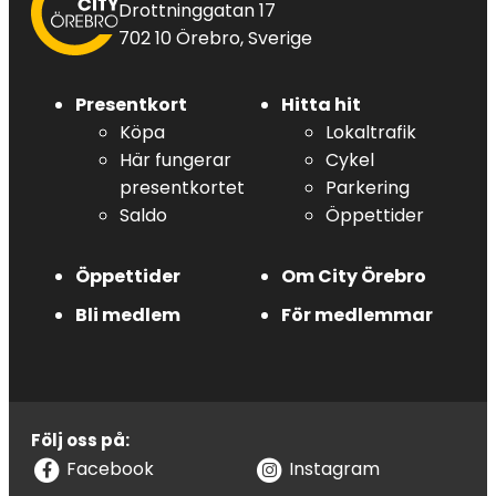
Drottninggatan 17
702 10 Örebro, Sverige
Presentkort
Hitta hit
Köpa
Lokaltrafik
Här fungerar
Cykel
presentkortet
Parkering
Saldo
Öppettider
Öppettider
Om City Örebro
Bli medlem
För medlemmar
Följ oss på:
Facebook
Instagram