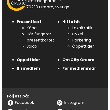
Drottninggatan 17
702 10 Örebro, Sverige
Presentkort
Hitta hit
Köpa
Lokaltrafik
Här fungerar
Cykel
presentkortet
Parkering
Saldo
Öppettider
Öppettider
Om City Örebro
Bli medlem
För medlemmar
Följ oss på:
Facebook
Instagram