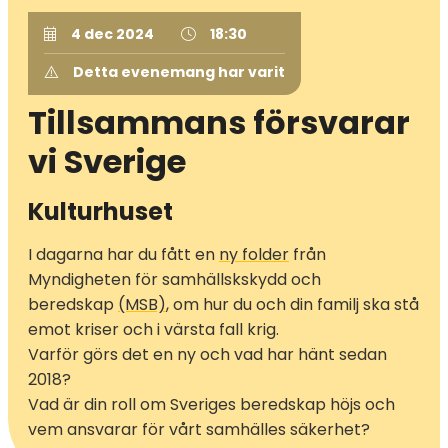
4 dec 2024
18:30
Detta evenemang har varit
Tillsammans försvarar
vi Sverige
Kulturhuset
I dagarna har du fått en
ny folder
från
Myndigheten för samhällskskydd och
beredskap
(MSB)
, om hur du och din familj ska stå
emot kriser och i värsta fall krig.
Varför görs det en ny och vad har hänt sedan
2018?
Vad är din roll om Sveriges beredskap höjs och
vem ansvarar för vårt samhälles säkerhet?