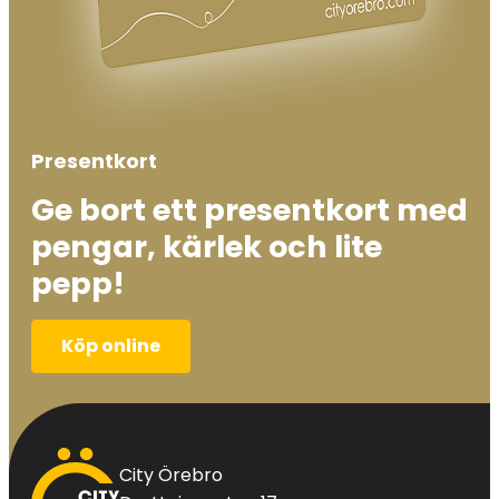
Presentkort
Ge bort ett presentkort med
pengar, kärlek och lite
pepp!
Köp online
City
City Örebro
Örebro