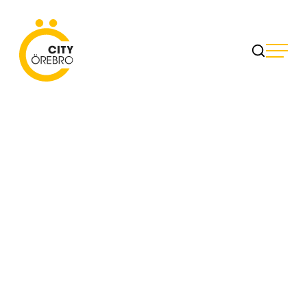
Skip
to
City Örebro
content