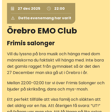
27 dec 2025
22:00
Detta evenemang har varit
Örebro EMO Club
Frimis salonger
Vill du lyssna på bra musik och hänga med dom
människorna du faktiskt vill hänga med. Inte bara
det gamla ragget från gymnaiset så är det den
27 December man ska gå ut i Örebro i år.
Mellan 22:00-02:00 tar vi över Frimis Salonger och
bjuder på skriksång, dans och mys-mosh.
Ett perfekt tillfälle att visa familj och släkten att
det aldrig var en fas. Att återigen få svara: ”UT!”
på frågan var man ska. Att få lägga på lite extra