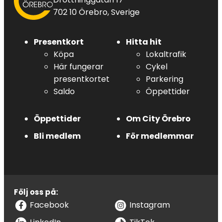
702 10 Örebro, Sverige
Presentkort
Hitta hit
Köpa
Lokaltrafik
Här fungerar
Cykel
presentkortet
Parkering
Saldo
Öppettider
Öppettider
Om City Örebro
Bli medlem
För medlemmar
Följ oss på:
Facebook
Instagram