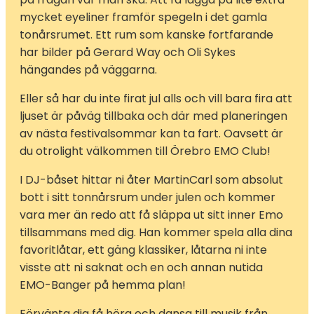
mycket eyeliner framför spegeln i det gamla
tonårsrumet. Ett rum som kanske fortfarande
har bilder på Gerard Way och Oli Sykes
hängandes på väggarna.
Eller så har du inte firat jul alls och vill bara fira att
ljuset är påväg tillbaka och där med planeringen
av nästa festivalsommar kan ta fart. Oavsett är
du otrolight välkommen till Örebro EMO Club!
I DJ-båset hittar ni åter MartinCarl som absolut
bott i sitt tonnårsrum under julen och kommer
vara mer än redo att få släppa ut sitt inner Emo
tillsammans med dig. Han kommer spela alla dina
favoritlåtar, ett gäng klassiker, låtarna ni inte
visste att ni saknat och en och annan nutida
EMO-Banger på hemma plan!
Förvänta dig få höra och dansa till musik från