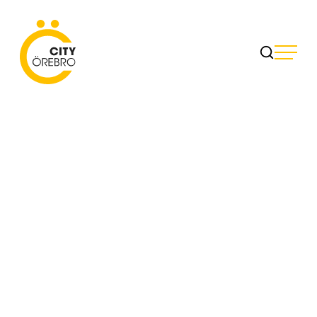
Skip
to
City Örebro
content