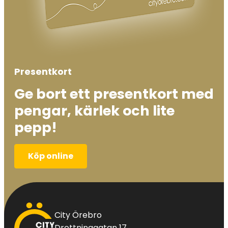
Presentkort
Ge bort ett presentkort med
pengar, kärlek och lite
pepp!
Köp online
City
City Örebro
Örebro
Drottninggatan 17