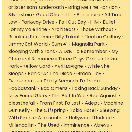
artister som: Underoath • Bring Me The Horizion •
Silverstein • Good Charlotte • Paramore • All Time
Low • Parkway Drive • Fall Out Boy • HIM • Bullet
For My Valentine • Architects • Those Without •
Breaking Benjamin • Billy Talent • Electric Callboy •
Jimmy Eat World • Sum 41 • Magnolia Park •
Sleeping With Sirens • A Day To Remember • My
Chemical Romance • Three Days Grace • Linkin
Park • Yellow Card • Avril Lavigne • While She
Sleeps • Panic! At The Disco • Green Day •
Evanescence • Thirty Seconds To Mars •
Hoobastank • Bad Omens • Taking Back Sunday •
New Found Glory • The Plot In You • Rise Against •
blessthefall • From First To Last • Adept • Machine
Gun Kelly • The Offspring • Tokio Hotel • Sleeping
With Sirens • Alexisonfire • Hollywood Undead •
Millencollin • The Used • Imminence • Atreyu •