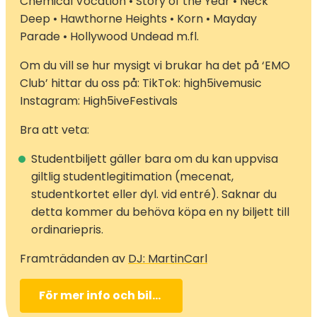
Chemical Vocation • Story of the Year • Neck
Deep • Hawthorne Heights • Korn • Mayday
Parade • Hollywood Undead m.fl.
Om du vill se hur mysigt vi brukar ha det på ‘EMO
Club’ hittar du oss på: TikTok: high5ivemusic
Instagram: High5iveFestivals
Bra att veta:
Studentbiljett gäller bara om du kan uppvisa
giltlig studentlegitimation (mecenat,
studentkortet eller dyl. vid entré). Saknar du
detta kommer du behöva köpa en ny biljett till
ordinariepris.
Framträdanden av
DJ: MartinCarl
För mer info och biljettköp