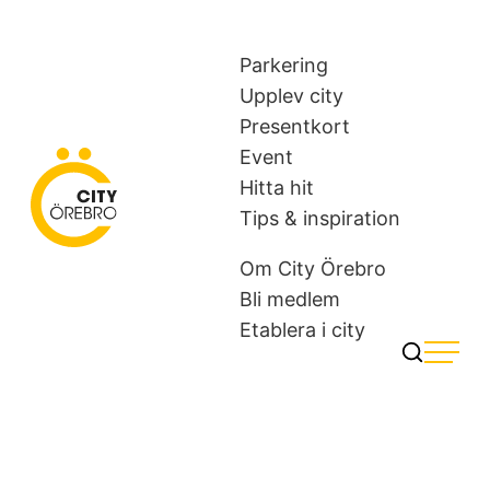
Skip
to
Parkering
content
Upplev city
Presentkort
Event
Hitta hit
City Örebro
Tips & inspiration
Om City Örebro
Bli medlem
Etablera i city