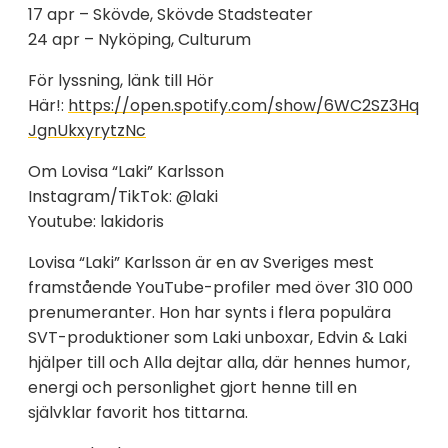
17 apr – Skövde, Skövde Stadsteater
24 apr – Nyköping, Culturum
För lyssning, länk till Hör
Här!:
https://open.spotify.com/show/6WC2SZ3Hq
JgnUkxyrytzNc
Om Lovisa “Laki” Karlsson
Instagram/TikTok: @laki
Youtube: lakidoris
Lovisa “Laki” Karlsson är en av Sveriges mest
framstående YouTube-profiler med över 310 000
prenumeranter. Hon har synts i flera populära
SVT-produktioner som Laki unboxar, Edvin & Laki
hjälper till och Alla dejtar alla, där hennes humor,
energi och personlighet gjort henne till en
självklar favorit hos tittarna.