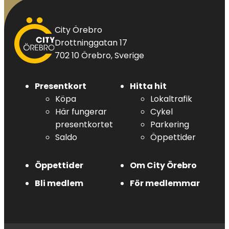
City
City Örebro
Örebro
Drottninggatan 17
702 10 Örebro, Sverige
Presentkort
Hitta hit
Köpa
Lokaltrafik
Här fungerar
Cykel
presentkortet
Parkering
Saldo
Öppettider
Öppettider
Om City Örebro
Bli medlem
För medlemmar