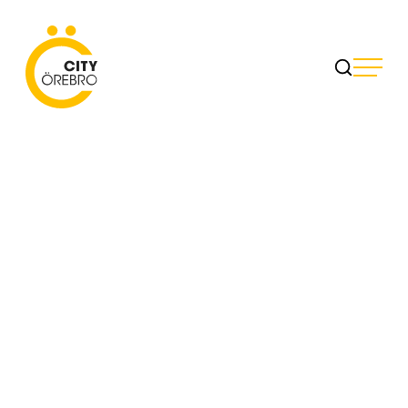
Skip
to
City Örebro
content