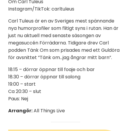
Om Carl Tuleus
Instagram/TikTok: carltuleus
Carl Tuleus är en av Sveriges mest spännande
nya humorprofiler som flitigt syns i rutan. Han är
just nu aktuell med senaste säsongen av
megasuccén Förrädarna. Tidigare drev Carl
podden Tänk Om som prisades med ett Guldöra
för avsnittet ”Tänk om…jag ångrar mitt barn”.
18:15 – dörrar öppnar till foaje och bar
18:30 – dörrar öppnar till salong
19:00 – start
Ca 20:30 – slut
Paus: Nej
Arrangör:
All Things Live