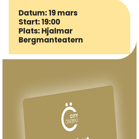
Datum: 19 mars
Start: 19:00
Plats: Hjalmar
Bergmanteatern