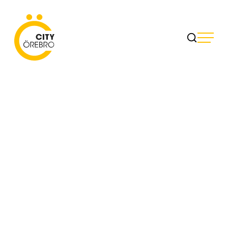
Skip
to
City Örebro
content