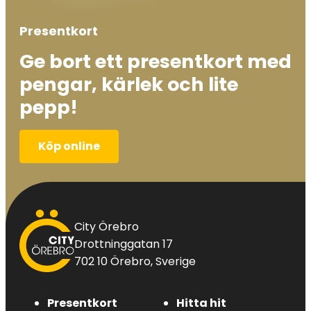
Presentkort
Ge bort ett presentkort med
pengar, kärlek och lite
pepp!
Köp online
City
City Örebro
Örebro
Drottninggatan 17
702 10 Örebro, Sverige
Presentkort
Hitta hit