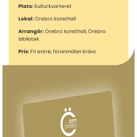
Plats:
Kulturkvarteret
Lokal:
Örebro konsthall
Arrangör:
Örebro konsthall, Örebro
bibliotek
Pris:
Fri entré, föranmälan krävs