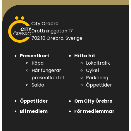
City
City Örebro
Örebro
Drottninggatan 17
702 10 Örebro, Sverige
Presentkort
Hitta hit
Köpa
Lokaltrafik
Här fungerar
Cykel
presentkortet
Parkering
Saldo
Öppettider
Öppettider
Om City Örebro
Bli medlem
För medlemmar