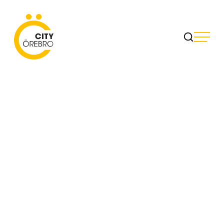
Skip
to
City Örebro
content