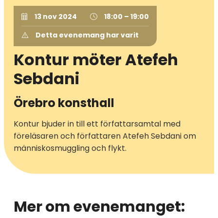
13 nov 2024
18:00 – 19:00
Detta evenemang har varit
Kontur möter Atefeh
Sebdani
Örebro konsthall
Kontur bjuder in till ett författarsamtal med
föreläsaren och författaren Atefeh Sebdani om
människosmuggling och flykt.
Mer om evenemanget: