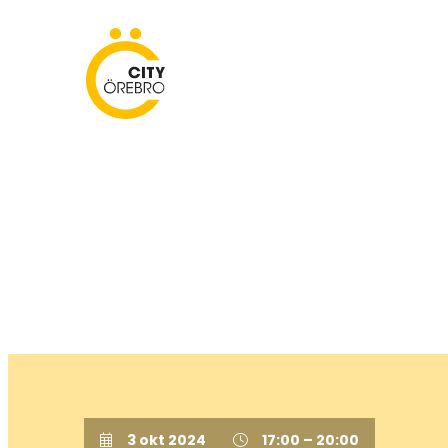
Skip
to
City Örebro
content
3 okt 2024
17:00 – 20:00