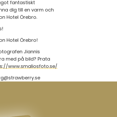
got fantastiskt
na dig till en varm och
ion Hotel Örebro.
s!
ion Hotel Örebro!
fotografen Jiannis
ara med på bild? Prata
ps://www.smaliosfoto.se/
erg@strawberry.se