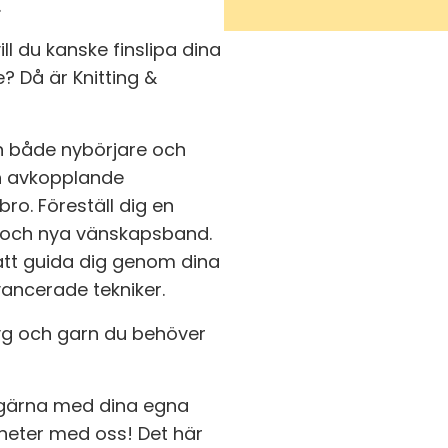
.
ill du kanske finslipa dina
? Då är Knitting &
in både nybörjare och
och avkopplande
bro. Föreställ dig en
tt och nya vänskapsband.
 att guida dig genom dina
vancerade tekniker.
ktyg och garn du behöver
 gärna med dina egna
heter med oss! Det här