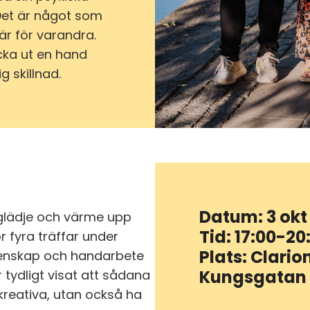
 Det är något som
är för varandra.
cka ut en hand
g skillnad.
Datum: 3 okt
glädje och värme upp
Tid: 17:00-20
r fyra träffar under
Plats: Clario
emenskap och handarbete
Kungsgatan
 tydligt visat att sådana
 kreativa, utan också ha