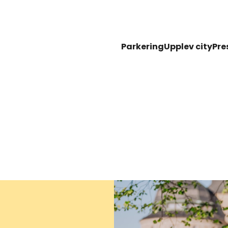
Parkering
Upplev city
Pre