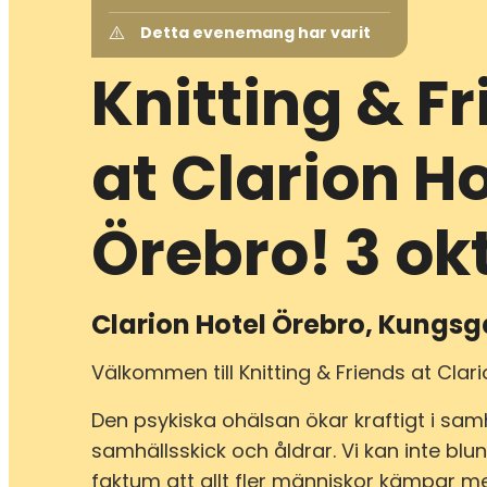
Detta evenemang har varit
Knitting & F
at Clarion Ho
Örebro! 3 ok
Clarion Hotel Örebro, Kungs
Välkommen till Knitting & Friends at Clar
Den psykiska ohälsan ökar kraftigt i samh
samhällsskick och åldrar. Vi kan inte blu
faktum att allt fler människor kämpar m