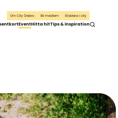
Om City Örebro
Bli medlem
Etablera i city
sentkort
Event
Hitta hit
Tips & inspiration