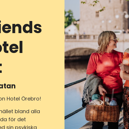
riends
tel
t
gatan
ion Hotel Örebro!
ället bland alla
nda för det
ed sin psykiska