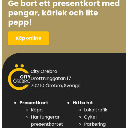
Ge bort ett presentkort med
pengar, kärlek och lite
pepp!
Köp online
City
City Örebro
Örebro
Drottninggatan 17
702 10 Örebro, Sverige
Presentkort
Hitta hit
Köpa
Lokaltrafik
Här fungerar
Cykel
presentkortet
Parkering