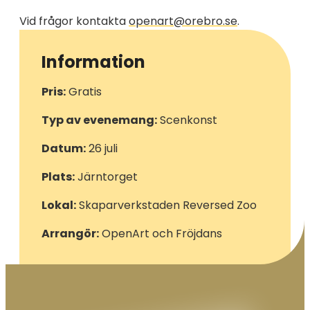
Vid frågor kontakta
openart@orebro.se
.
Information
Pris:
Gratis
Typ av evenemang:
Scenkonst
Datum:
26 juli
Plats:
Järntorget
Lokal:
Skaparverkstaden Reversed Zoo
Arrangör:
OpenArt och Fröjdans