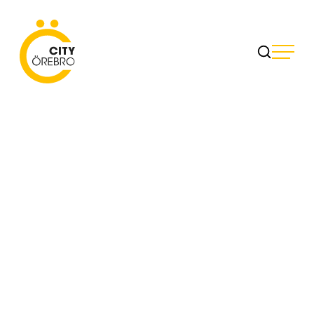
Skip
to
City Örebro
content