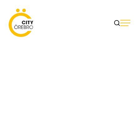
Skip
to
City Örebro
content