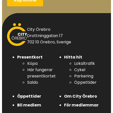
Köp online
City
City Örebro
Örebro
Drottninggatan 17
702 10 Örebro, Sverige
Presentkort
Hitta hit
Köpa
Lokaltrafik
Här fungerar
Cykel
presentkortet
Parkering
Saldo
Öppettider
Öppettider
Om City Örebro
Bli medlem
För medlemmar