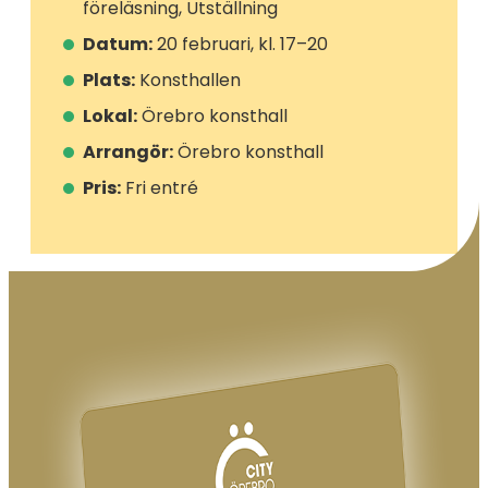
föreläsning, Utställning
Datum:
20 februari, kl. 17–20
Plats:
Konsthallen
Lokal:
Örebro konsthall
Arrangör:
Örebro konsthall
Pris:
Fri entré