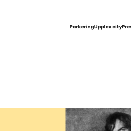
Parkering
Upplev city
Pre