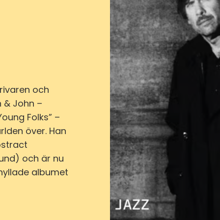
rivaren och
rn & John –
Young Folks” –
rlden över. Han
stract
und) och är nu
 hyllade albumet