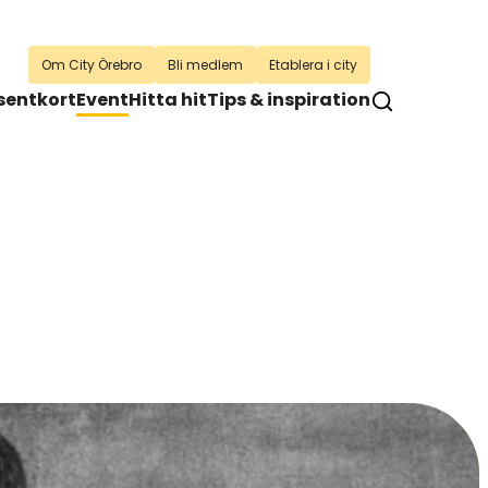
Om City Örebro
Bli medlem
Etablera i city
sentkort
Event
Hitta hit
Tips & inspiration