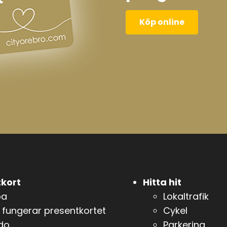
Köp online
kort
Hitta hit
pa
Lokaltrafik
 fungerar presentkortet
Cykel
do
Parkering