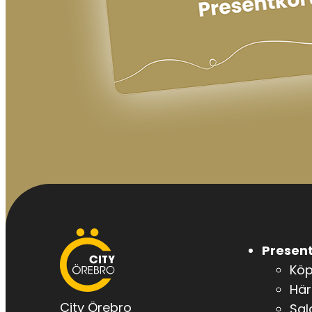
City
Present
Örebro
Kö
Här
City Örebro
Sal