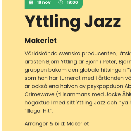
18 nov
19:00
Yttling Jazz
Makeriet
Världskända svenska producenten, låtsk
artisten Björn Yttling är Bjorn i Peter, Bjo
gruppen bakom den globala hitsingeln ”
som han har turnerat med i årtionden vä
är också ena halvan av psykpopduon Ab
Crimewave (tillsammans med Jocke Åhl
högaktuell med sitt Yttling Jazz och nya
”Illegal Hit”.
Arrangör & bild: Makeriet