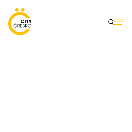
Skip
to
City Örebro
content