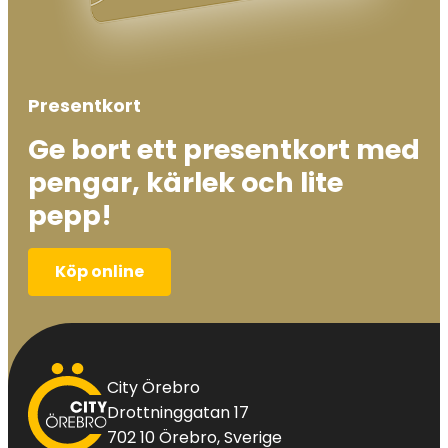
Presentkort
Ge bort ett presentkort med
pengar, kärlek och lite
pepp!
Köp online
City
City Örebro
Örebro
Drottninggatan 17
702 10 Örebro, Sverige