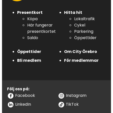
Presentkort
Hitta hit
Köpa
Lokaltrafik
Här fungerar
Cykel
presentkortet
Parkering
Saldo
Öppettider
Öppettider
Om City Örebro
Bli medlem
För medlemmar
Följ oss på:
Facebook
Instagram
LinkedIn
TikTok