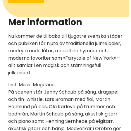
Mer information
Nu kommer de tillbaka till tjugotre svenska städer
och publiken får njuta av traditionella jul­melodier,
medryckande låtar, medeltida hymner och
moderna favoriter som »Fairytale of New York« –
allt samlat i en magisk och stämningsfull
julkonsert.
Irish Music Magazine
På scenen står Jenny Schaub på sång, dragspel
och tin-whistle, Lars Broman med fiol, Martin
Holmlund på bas, Ola Karlevo på trummor och
bodhrán, Martin Schaub på sång, akustisk gitarr
och piano samt Henning Sernhede på elgitarr,
akustisk gitarr och banjo. Medverkar i Örebro gör