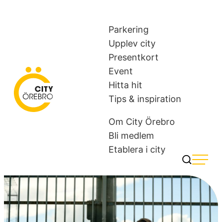
Skip
to
Parkering
content
Upplev city
Presentkort
Event
Hitta hit
City Örebro
Tips & inspiration
Om City Örebro
Bli medlem
Etablera i city