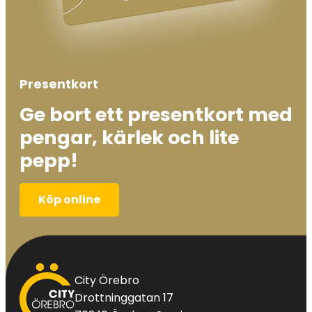
Presentkort
Ge bort ett presentkort med
pengar, kärlek och lite
pepp!
Köp online
City
City Örebro
Örebro
Drottninggatan 17