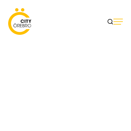
Skip
to
City Örebro
content