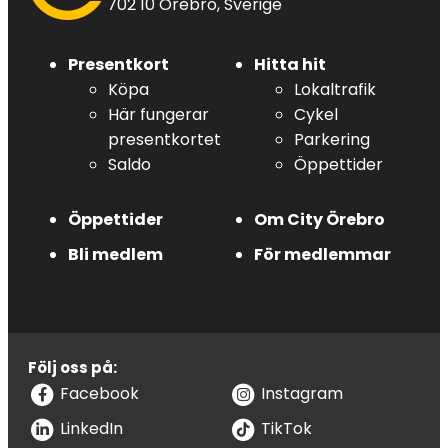
702 10 Örebro, Sverige
Presentkort
Hitta hit
Köpa
Lokaltrafik
Här fungerar
Cykel
presentkortet
Parkering
Saldo
Öppettider
Öppettider
Om City Örebro
Bli medlem
För medlemmar
Följ oss på:
Facebook
Instagram
LinkedIn
TikTok