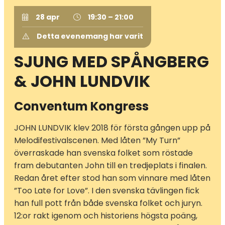
28 apr
19:30 – 21:00
Detta evenemang har varit
SJUNG MED SPÅNGBERG
& JOHN LUNDVIK
Conventum Kongress
JOHN LUNDVIK klev 2018 för första gången upp på
Melodifestivalscenen. Med låten ”My Turn”
överraskade han svenska folket som röstade
fram debutanten John till en tredjeplats i finalen.
Redan året efter stod han som vinnare med låten
”Too Late for Love”. I den svenska tävlingen fick
han full pott från både svenska folket och juryn.
12:or rakt igenom och historiens högsta poäng,