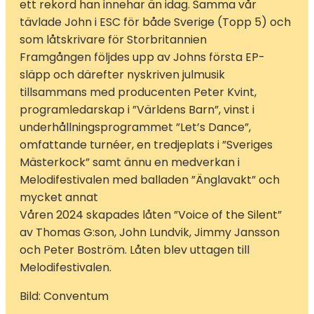
ett rekord han innehar än idag. Samma vår
tävlade John i ESC för både Sverige (Topp 5) och
som låtskrivare för Storbritannien
Framgången följdes upp av Johns första EP-
släpp och därefter nyskriven julmusik
tillsammans med producenten Peter Kvint,
programledarskap i ”Världens Barn”, vinst i
underhållningsprogrammet ”Let’s Dance”,
omfattande turnéer, en tredjeplats i ”Sveriges
Mästerkock” samt ännu en medverkan i
Melodifestivalen med balladen ”Änglavakt” och
mycket annat
Våren 2024 skapades låten ”Voice of the Silent”
av Thomas G:son, John Lundvik, Jimmy Jansson
och Peter Boström. Låten blev uttagen till
Melodifestivalen.
Bild: Conventum