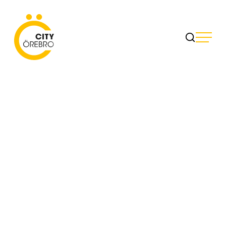
Skip
to
City Örebro
content