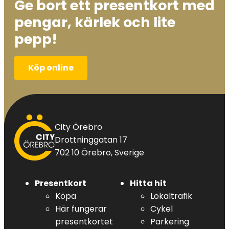
Ge bort ett presentkort med
pengar, kärlek och lite
pepp!
Köp online
City
City Örebro
Örebro
Drottninggatan 17
702 10 Örebro, Sverige
Presentkort
Hitta hit
Köpa
Lokaltrafik
Här fungerar
Cykel
presentkortet
Parkering