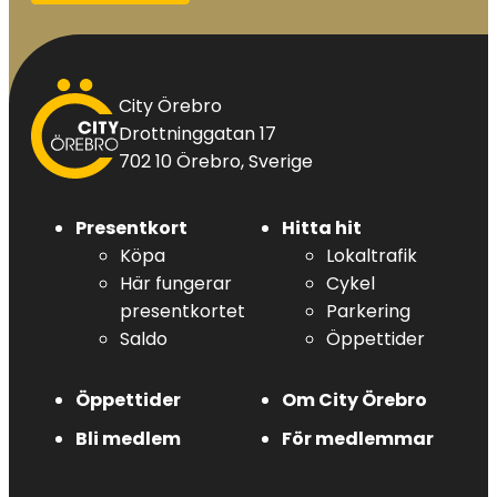
City
City Örebro
Örebro
Drottninggatan 17
702 10 Örebro, Sverige
Presentkort
Hitta hit
Köpa
Lokaltrafik
Här fungerar
Cykel
presentkortet
Parkering
Saldo
Öppettider
Öppettider
Om City Örebro
Bli medlem
För medlemmar