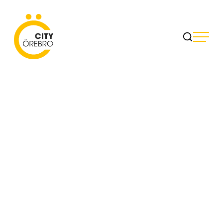
Skip
to
City Örebro
content