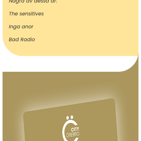
Några av dessa är:
The sensitives
Inga anor
Bad Radio