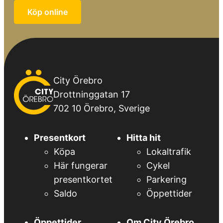
Köp online
City
City Örebro
Örebro
Drottninggatan 17
702 10 Örebro, Sverige
Presentkort
Hitta hit
Köpa
Lokaltrafik
Här fungerar
Cykel
presentkortet
Parkering
Saldo
Öppettider
Öppettider
Om City Örebro