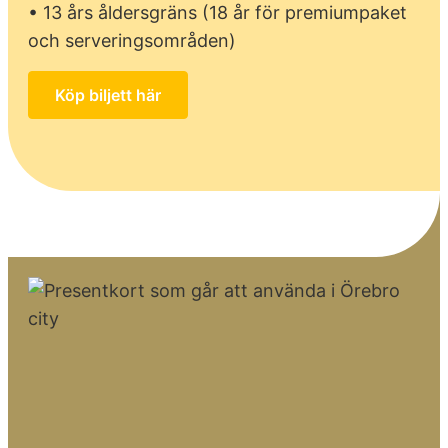
• 13 års åldersgräns (18 år för premiumpaket
och serveringsområden)
Köp biljett här