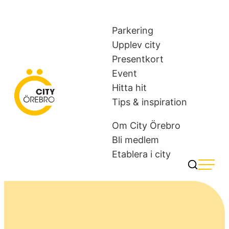
Skip
to
Parkering
content
Upplev city
Presentkort
Event
Hitta hit
City Örebro
Tips & inspiration
Om City Örebro
Bli medlem
Etablera i city