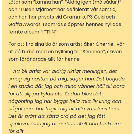
Låtar som ”Lämna han”, ”Aldrig igen (må sådär)”
och ”Tusen stjärnor” har definierat vår samtid,
och hon har prisats vid Grammis, P3 Guld och
Gaffa Awards. I somras släpptes hennes hyllade
femte album ”IFTIIN”.
För att fira sina tio år som artist åker Cherrie i vår
ut på turné med en hyllning till ”Sherihan”, skivan
som förändrade allt för henne.
– Att bli artist var aldrig riktigt meningen, det
smög sig nästan på mig, säger hon. Det började
i en studio där jag och mina vänner höll till bara
för att slippa kylan ute. Sedan blev det
någonting jag har byggt hela mitt liv kring och
något som har tagit mig till alla världens hörn.
Det är svårt att sätta ord på det jag fått
uppleva, men jag är oerhört stolt och tacksam
för allt.