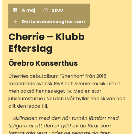
15 maj
21:00
Detta evenemang har varit
Cherrie – Klubb
Efterslag
Örebro Konserthus
Cherries debutalbum ”Sherihan” från 2016
förändrade svensk R&B och svensk musik i stort
men också hennes eget liv. Med en stor
jubileumsturné i Norden i vår hyllar hon skivan och
allt den ledde till.
– Skillnaden med den här turnén jämfört med
tidigare är att den är fylld av de låtar som
format min resa under de senaste tio åren –