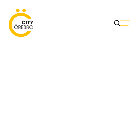
Skip
to
City Örebro
content