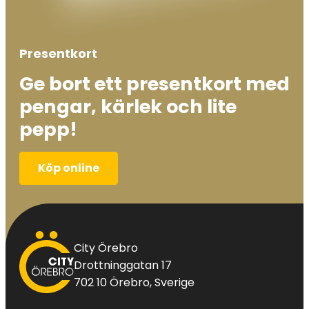
Presentkort
Ge bort ett presentkort med
pengar, kärlek och lite
pepp!
Köp online
City
City Örebro
Örebro
Drottninggatan 17
702 10 Örebro, Sverige