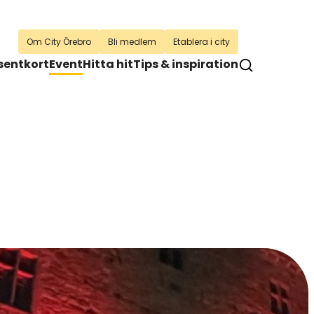
Om City Örebro
Bli medlem
Etablera i city
sentkort
Event
Hitta hit
Tips & inspiration