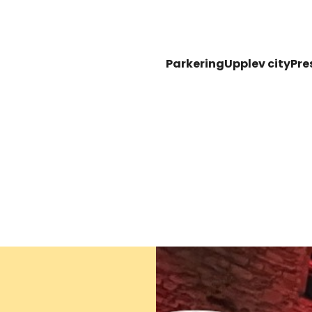
Parkering
Upplev city
Pre