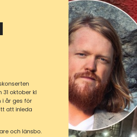
d
skonserten
n 31 oktober kl
 i år ges för
tt att inleda
nare och länsbo.