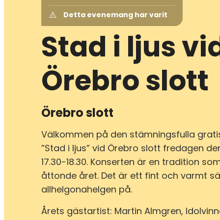
Detta evenemang har varit
Stad i ljus vi
Örebro slott
Örebro slott
Välkommen på den stämningsfulla grati
”Stad i ljus” vid Örebro slott fredagen de
17.30-18.30. Konserten är en tradition som
åttonde året. Det är ett fint och varmt sä
allhelgonahelgen på.
Årets gästartist: Martin Almgren, Idolvin