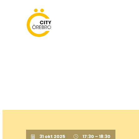
Skip
to
City Örebro
content
31 okt 2025
17:30 – 18:30