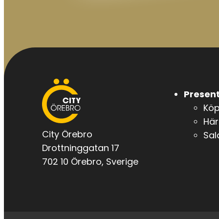
City
Present
Örebro
Kö
Här
City Örebro
Sal
Drottninggatan 17
702 10 Örebro, Sverige