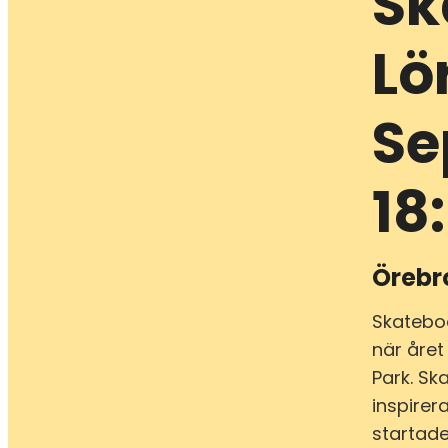
Sk
Lö
Se
18
Örebr
Skatebo
när året
Park. Sk
inspirer
startade