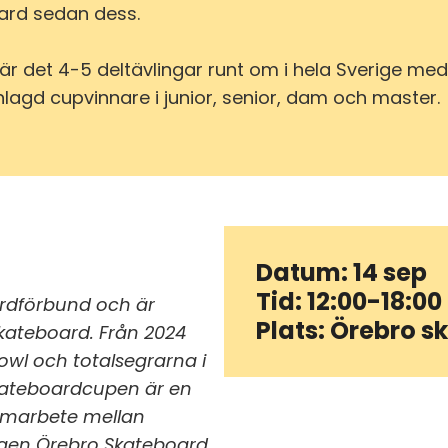
ard sedan dess.
 är det 4-5 deltävlingar runt om i hela Sverige med
gd cupvinnare i junior, senior, dam och master.
Datum: 14 sep
Tid: 12:00-18:00
ardförbund och är
Plats: Örebro s
skateboard. Från 2024
bowl
och totalsegrarna i
Skateboardcupen är en
samarbete mellan
ngen Örebro Skateboard