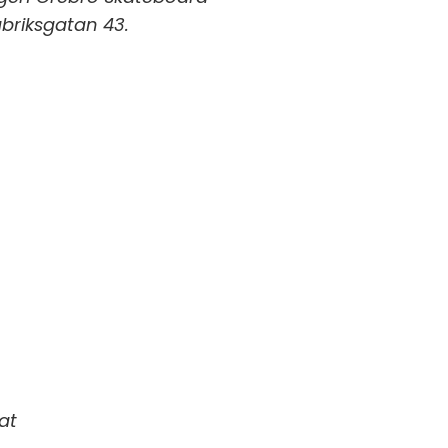
abriksgatan
43.
at