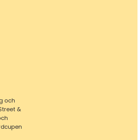
ng och
Street &
och
ardcupen