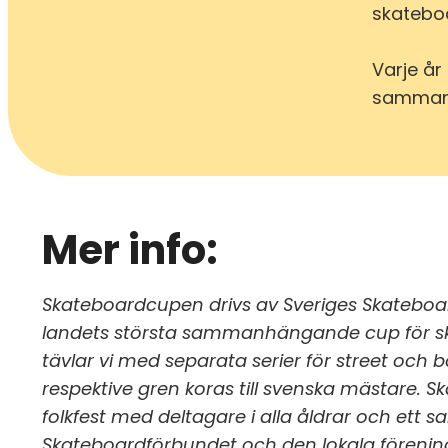
skatebo
Varje år
sammanla
Mer info:
Skateboardcupen drivs av Sveriges Skatebo
landets största sammanhängande
cup för 
tävlar vi med separata serier för street och 
respektive gren koras till svenska mästare. 
folkfest
med deltagare i alla åldrar och ett 
Skateboardförbundet och den lokala
föreni