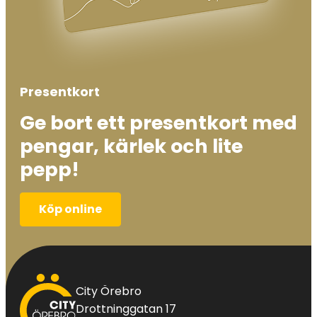
Presentkort
Ge bort ett presentkort med
pengar, kärlek och lite
pepp!
Köp online
City
City Örebro
Örebro
Drottninggatan 17