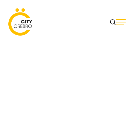
Skip
to
City Örebro
content