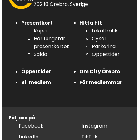
702 10 Örebro, Sverige
Presentkort
Hitta hit
Köpa
Lokaltrafik
Här fungerar
Cykel
presentkortet
Parkering
Saldo
Öppettider
Öppettider
Om City Örebro
Bli medlem
För medlemmar
Följ oss på:
Facebook
Instagram
LinkedIn
TikTok