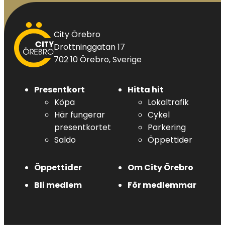
City
City Örebro
Örebro
Drottninggatan 17
702 10 Örebro, Sverige
Presentkort
Hitta hit
Köpa
Lokaltrafik
Här fungerar
Cykel
presentkortet
Parkering
Saldo
Öppettider
Öppettider
Om City Örebro
Bli medlem
För medlemmar