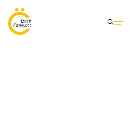
Skip
to
City Örebro
content