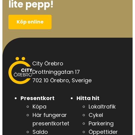
lite pepp!
Köp online
City
City Örebro
Örebro
Drottninggatan 17
702 10 Örebro, Sverige
Presentkort
Hitta hit
Köpa
Lokaltrafik
Här fungerar
Cykel
presentkortet
Parkering
Saldo
Öppettider