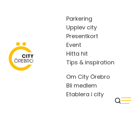
Skip
to
Parkering
content
Upplev city
Presentkort
Event
Hitta hit
City Örebro
Tips & inspiration
Om City Örebro
Bli medlem
Etablera i city