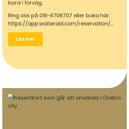
bord i förväg.
Ring oss på 019-6706707 eller boka här;
https://app.waiteraid.com/reservation/…
Läs mer