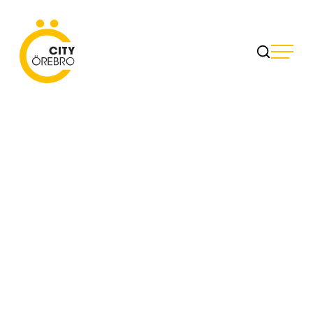
Skip
to
City Örebro
content