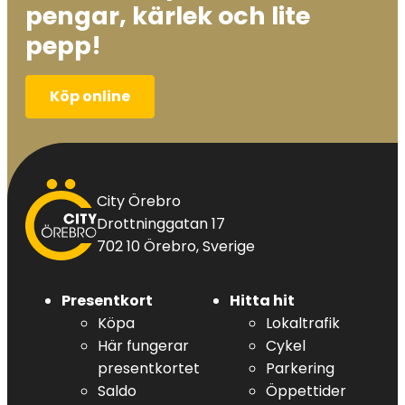
pengar, kärlek och lite
pepp!
Köp online
City
City Örebro
Örebro
Drottninggatan 17
702 10 Örebro, Sverige
Presentkort
Hitta hit
Köpa
Lokaltrafik
Här fungerar
Cykel
presentkortet
Parkering
Saldo
Öppettider