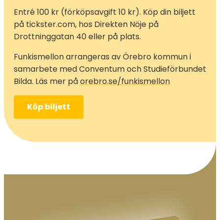
Entré 100 kr (förköpsavgift 10 kr). Köp din biljett
på tickster.com, hos Direkten Nöje på
Drottninggatan 40 eller på plats.
Funkismellon arrangeras av Örebro kommun i
samarbete med Conventum och Studieförbundet
Bilda. Läs mer på
orebro.se/funkismellon
Köp biljett