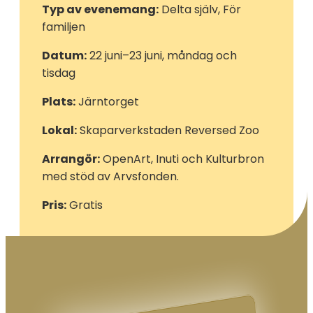
Typ av evenemang:
Delta själv, För
familjen
Datum:
22 juni–23 juni, måndag och
tisdag
Plats:
Järntorget
Lokal:
Skaparverkstaden Reversed Zoo
Arrangör:
OpenArt, Inuti och Kulturbron
med stöd av Arvsfonden.
Pris:
Gratis