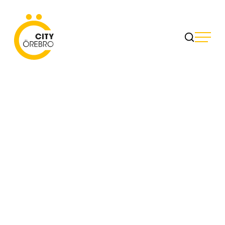
Skip
to
City Örebro
content