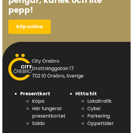
pengar, kärlek och lite
pepp!
Köp online
City
City Örebro
Örebro
Drottninggatan 17
702 10 Örebro, Sverige
Presentkort
Hitta hit
Köpa
Lokaltrafik
Här fungerar
Cykel
presentkortet
Parkering
Saldo
Öppettider