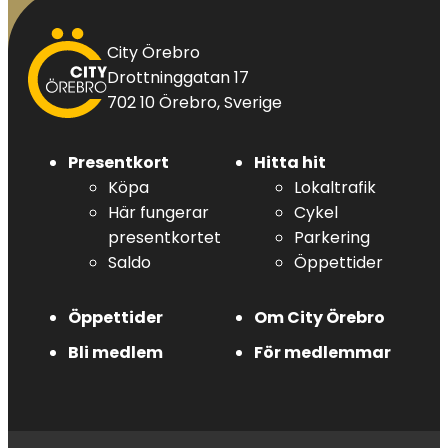
City
City Örebro
Örebro
Drottninggatan 17
702 10 Örebro, Sverige
Presentkort
Hitta hit
Köpa
Lokaltrafik
Här fungerar
Cykel
presentkortet
Parkering
Saldo
Öppettider
Öppettider
Om City Örebro
Bli medlem
För medlemmar