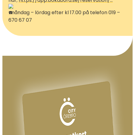
här;
https://app.bokabord.se/reservation/…
måndag – lördag efter kl 17.00 på telefon 019 –
670 67 07