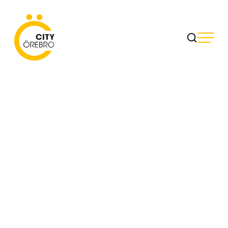
Skip
to
City Örebro
content