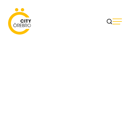
Skip
to
City Örebro
content