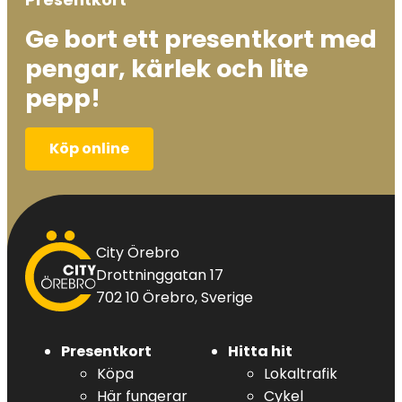
Ge bort ett presentkort med
pengar, kärlek och lite
pepp!
Köp online
City
City Örebro
Örebro
Drottninggatan 17
702 10 Örebro, Sverige
Presentkort
Hitta hit
Köpa
Lokaltrafik
Här fungerar
Cykel