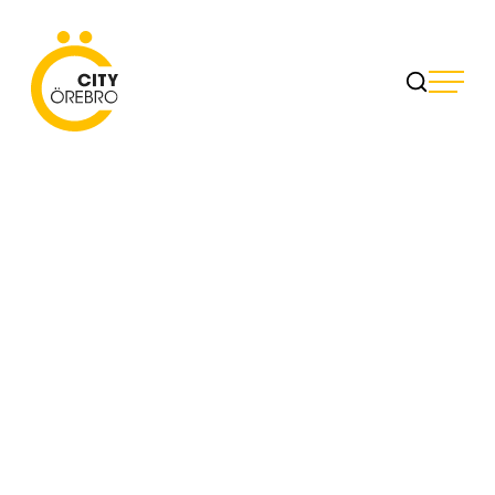
Skip
to
City Örebro
content