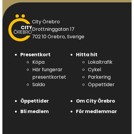
City
City Örebro
Örebro
Drottninggatan 17
702 10 Örebro, Sverige
Presentkort
Hitta hit
Köpa
Lokaltrafik
Här fungerar
Cykel
presentkortet
Parkering
Saldo
Öppettider
Öppettider
Om City Örebro
Bli medlem
För medlemmar