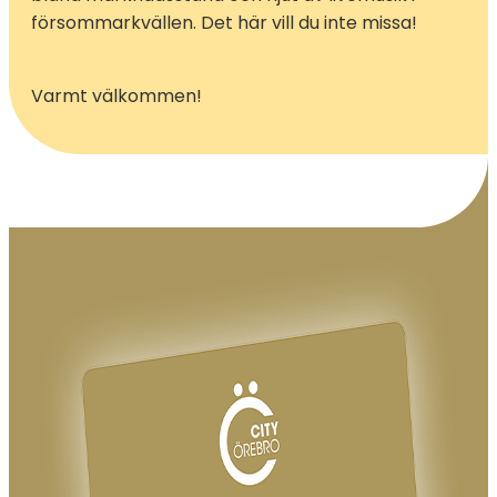
försommarkvällen. Det här vill du inte missa!
Varmt välkommen!