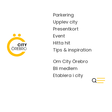
Skip
to
Parkering
content
Upplev city
Presentkort
Event
Hitta hit
City Örebro
Tips & inspiration
Om City Örebro
Bli medlem
Etablera i city