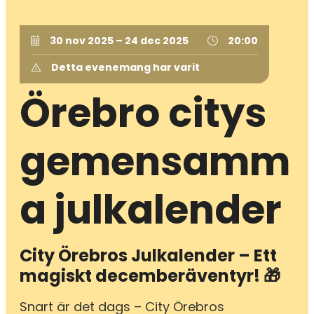
30 nov 2025 – 24 dec 2025
20:00
Detta evenemang har varit
Örebro citys
gemensamm
a julkalender
City Örebros Julkalender – Ett
magiskt decemberäventyr!
🎁
Snart är det dags – City Örebros