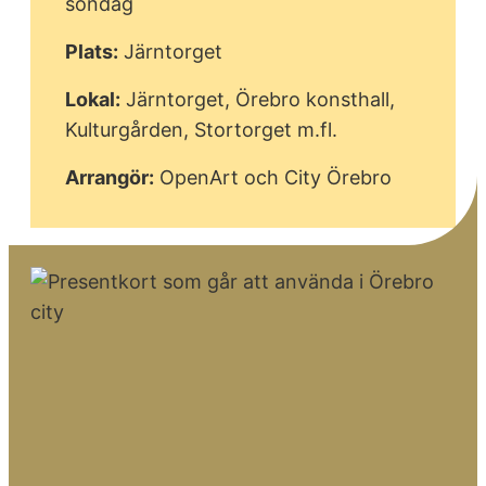
söndag
Plats:
Järntorget
Lokal:
Järntorget, Örebro konsthall,
Kulturgården, Stortorget m.fl.
Arrangör:
OpenArt och City Örebro