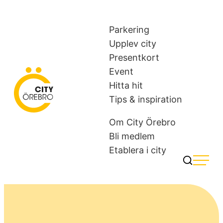
Skip
to
Parkering
content
Upplev city
Presentkort
Event
Hitta hit
City Örebro
Tips & inspiration
Om City Örebro
Bli medlem
Etablera i city