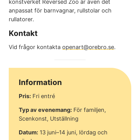
konstverket Reversed Zoo är även det
anpassat för barnvagnar, rullstolar och
rullatorer.
Kontakt
Vid frågor kontakta
openart@orebro.se
.
Information
Pris:
Fri entré
Typ av evenemang:
För familjen,
Scenkonst, Utställning
Datum:
13 juni–14 juni, lördag och