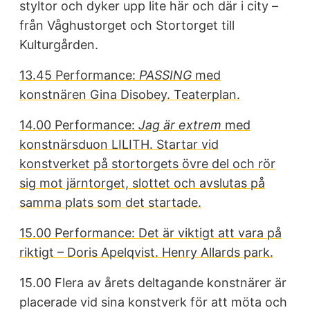
styltor och dyker upp lite här och där i city –
från Våghustorget och Stortorget till
Kulturgården.
13.45 Performance:
PASSING
med
konstnären Gina Disobey. Teaterplan.
14.00 Performance:
Jag är extrem
med
konstnärsduon LILITH. Startar vid
konstverket på stortorgets övre del och rör
sig mot järntorget, slottet och avslutas på
samma plats som det startade.
15.00 Performance: Det är viktigt att vara på
riktigt – Doris Apelqvist. Henry Allards park.
15.00 Flera av årets deltagande konstnärer är
placerade vid sina konstverk för att möta och