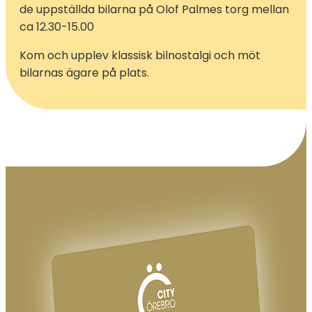
de uppställda bilarna på Olof Palmes torg mellan
ca 12.30-15.00
Kom och upplev klassisk bilnostalgi och möt
bilarnas ägare på plats.