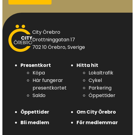
City
City Örebro
Örebro
Drottninggatan 17
702 10 Örebro, Sverige
Presentkort
Hitta hit
Köpa
Lokaltrafik
Här fungerar
Cykel
presentkortet
Parkering
Saldo
Öppettider
Öppettider
Om City Örebro
Bli medlem
För medlemmar