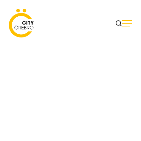
Skip
to
City Örebro
content