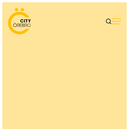
Skip
to
City Örebro
content