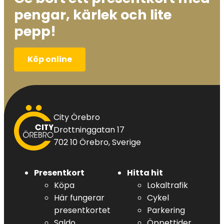
pengar, kärlek och lite
pepp!
Köp online
City
City Örebro
Örebro
Drottninggatan 17
702 10 Örebro, Sverige
Presentkort
Hitta hit
Köpa
Lokaltrafik
Här fungerar
Cykel
presentkortet
Parkering
Saldo
Öppettider