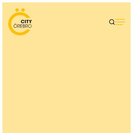
Skip
to
City Örebro
content