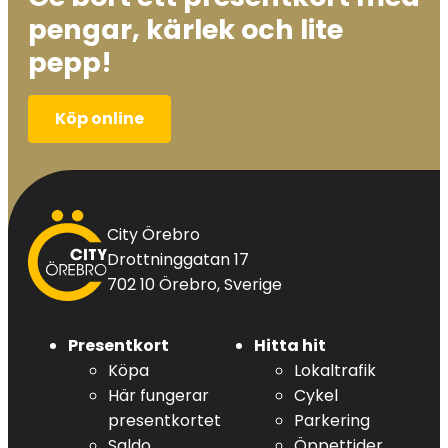
pengar, kärlek och lite
pepp!
Köp online
City
City Örebro
Örebro
Drottninggatan 17
702 10 Örebro, Sverige
Presentkort
Hitta hit
Köpa
Lokaltrafik
Här fungerar
Cykel
presentkortet
Parkering
Saldo
Öppettider