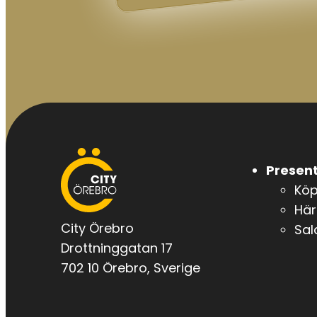
City
Present
Örebro
Kö
Här
City Örebro
Sal
Drottninggatan 17
702 10 Örebro, Sverige