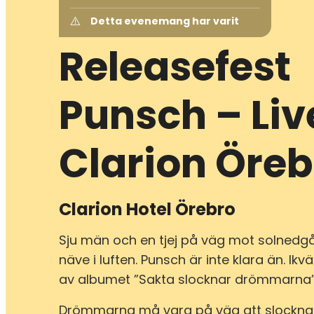
Detta evenemang har varit
Releasefest
Punsch – Liv
Clarion Öreb
Clarion Hotel Örebro
Sju män och en tjej på väg mot solned
näve i luften. Punsch är inte klara än. Ikväl
av albumet ”Sakta slocknar drömmarna
Drömmarna må vara på väg att slockna.