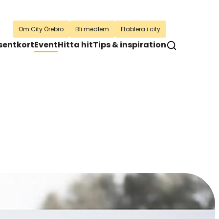
Om City Örebro
Bli medlem
Etablera i city
sentkort
Event
Hitta hit
Tips & inspiration