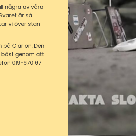
all några av våra
Svaret är så
ar vi över stan
n på Clarion. Den
et bäst genom att
efon 019-670 67