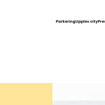
Parkering
Upplev city
Pre