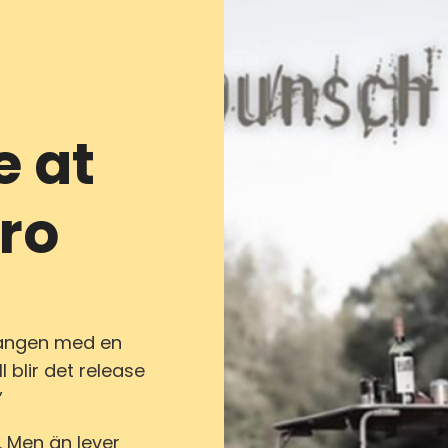
e at
ro
gången med en
l blir det release
”
 Men än lever