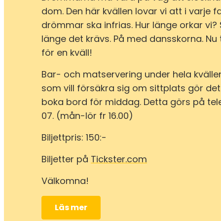
dom. Den här kvällen lovar vi att i varje f
drömmar ska infrias. Hur länge orkar vi? 
länge det krävs. På med dansskorna. Nu t
för en kväll!
Bar- och matservering under hela kvälle
som vill försäkra sig om sittplats gör d
boka bord för middag. Detta görs på tel
07. (mån-lör fr 16.00)
Biljettpris: 150:-
Biljetter på
Tickster.com
Välkomna!
Läs mer